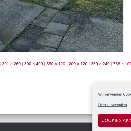
|
391 × 260
|
300 × 400
|
350 × 120
|
200 × 120
|
360 × 240
|
768 × 10
Wir verwenden Cooki
Dienste verwalten
COOKIES AK