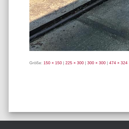
Größe:
150 × 150
|
225 × 300
|
300 × 300
|
474 × 324