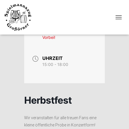
DATUM
N
Okt. 30 2021
A
V
Vorbei!
I
G
A
T
UHRZEIT
I
15:00 - 18:00
O
N
U
M
S
C
Herbstfest
H
A
L
T
Wir veranstalten für alle treuen Fans eine
E
kleine öffentliche Probe in Konzertform!
N