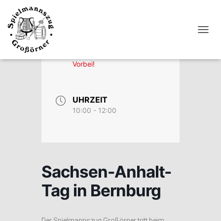
DATUM
N
Juni 07 2026
A
V
Vorbei!
I
G
A
T
UHRZEIT
I
10:00 - 12:00
O
N
U
M
S
C
Sachsen-Anhalt-
H
A
Tag in Bernburg
L
T
E
N
Der Spielmannszug Großörner tritt beim