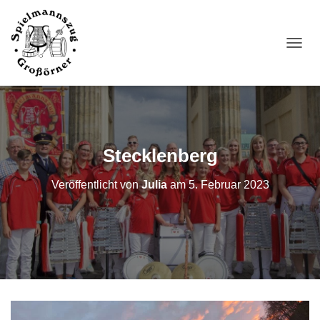
N
A
V
I
G
A
T
I
Stecklenberg
O
N
Veröffentlicht von
Julia
am
5. Februar 2023
U
M
S
C
H
A
L
T
E
N