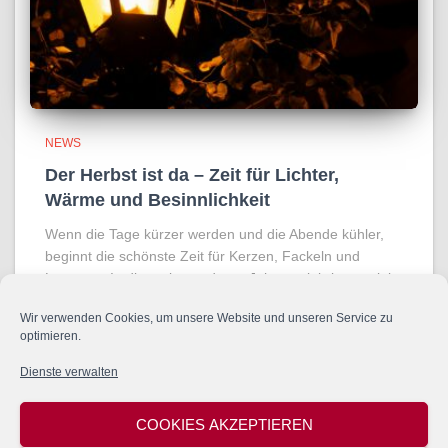
NEWS
Der Herbst ist da – Zeit für Lichter,
Wärme und Besinnlichkeit
Wenn die Tage kürzer werden und die Abende kühler,
beginnt die schönste Zeit für Kerzen, Fackeln und
Laternen. In dieser besonderen Jahreszeit bringen viele
kleine Lichter Wärme und Freude in die dunklen
Wir verwenden Cookies, um unsere Website und unseren Service zu
Straßen. Wie in
Weiterlesen…
optimieren.
Dienste verwalten
COOKIES AKZEPTIEREN
DATENSCHUTZ
IMPRESSUM
COOKIE-RICHTLINIE (EU)