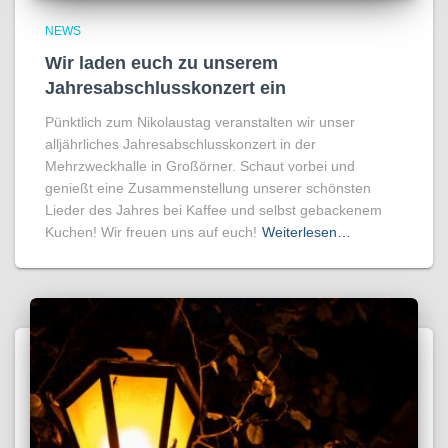
NEWS
Wir laden euch zu unserem
Jahresabschlusskonzert ein
Pünktlich zum Nikolaustag veranstalten wir unser
alljährliches Jahresabschlusskonzert in der
Mehrzweckhalle in Großörner. Schaut vorbei und
genießt eine Zusammenstellung unserer schönsten
Lieder des Jahres bei Kaffee und selbst gebackenem
Kuchen! Wir freuen uns auf euch!
Weiterlesen…