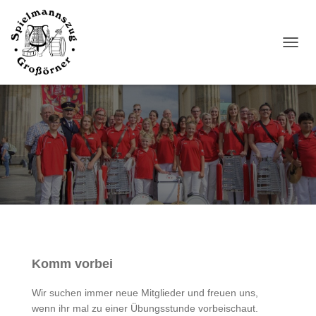
N
A
V
I
G
A
T
I
O
N
U
M
S
C
H
A
Komm vorbei
L
T
Wir suchen immer neue Mitglieder und freuen uns,
E
wenn ihr mal zu einer Übungsstunde vorbeischaut.
N