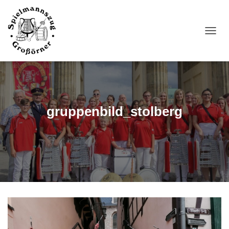
N
A
V
I
G
A
T
I
gruppenbild_stolberg
O
N
U
M
S
C
H
A
L
T
E
N