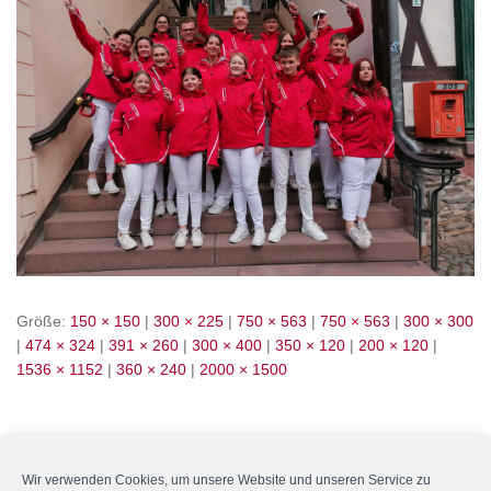
Größe:
150 × 150
|
300 × 225
|
750 × 563
|
750 × 563
|
300 × 300
|
474 × 324
|
391 × 260
|
300 × 400
|
350 × 120
|
200 × 120
|
1536 × 1152
|
360 × 240
|
2000 × 1500
Wir verwenden Cookies, um unsere Website und unseren Service zu